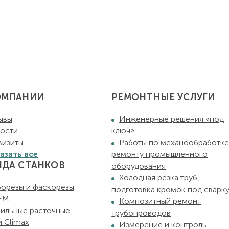
ОМПАНИИ
РЕМОНТНЫЕ УСЛУГИ
ывы
Инженерные решения «под
ости
ключ»
визиты
Работы по механообработке
азать все
ремонту промышленного
НДА СТАНКОВ
оборудования
Холодная резка труб,
борезы и фаскорезы
подготовка кромок под сварк
EM
Композитный ремонт
ильные расточные
трубопроводов
и Climax
Измерение и контроль