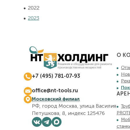
2022
2023
О К
Отз
Нов
+7 (495) 781-07-93
Рек
Ежедневно с 08:00 до 17:00
Пок
office@nt-tools.ru
АРЕ
Московский филиал
РФ, город Москва, улица Василия
Тру
Петушкова, 8, индекс 125476
PROT
Моб
станк