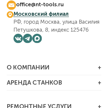
office@nt-tools.ru
Московский филиал
РФ, город Москва, улица Василия
Петушкова, 8, индекс 125476
О КОМПАНИИ
Отзывы
АРЕНДА СТАНКОВ
Новости
Реквизиты
Труборезы и фаскорезы PROTEM
Контакты
Мобильные расточные станки Climax
Академия мехобработки «Пардус»
РЕМОНТНЫЕ УСЛУГИ
Мобильные станки для проточки