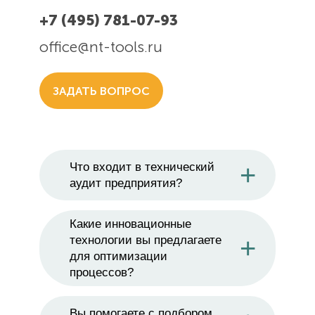
+7 (495) 781-07-93
office@nt-tools.ru
ЗАДАТЬ ВОПРОС
+
Что входит в технический
аудит предприятия?
Ответ на вопрос Что входит в
Какие инновационные
технический аудит
+
технологии вы предлагаете
для оптимизации
предприятия? Ответ на вопрос
процессов?
Что входит в технический
Ответ на вопрос Какие
аудит предприятия? Ответ на
Вы помогаете с подбором