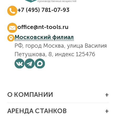
+7 (495) 781-07-93
Ежедневно с 08:00 до 17:00
office@nt-tools.ru
Московский филиал
РФ, город Москва, улица Василия
Петушкова, 8, индекс 125476
О КОМПАНИИ
Отзывы
АРЕНДА СТАНКОВ
Новости