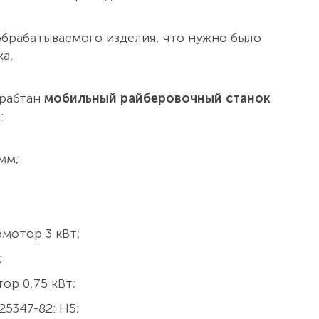
обрабатываемого изделия, что нужно было
а.
зрабтан
мобильный райберовочный станок
:
мм;
мотор 3 кВт;
;
ор 0,75 кВт;
5347-82: Н5;