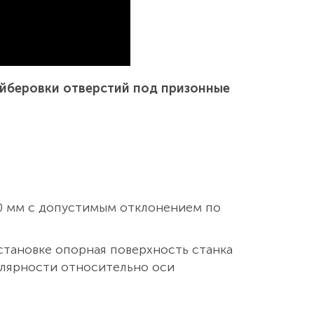
айберовки отверстий под призонные
60 мм с допустимым отклонением по
становке опорная поверхность станка
улярности относительно оси