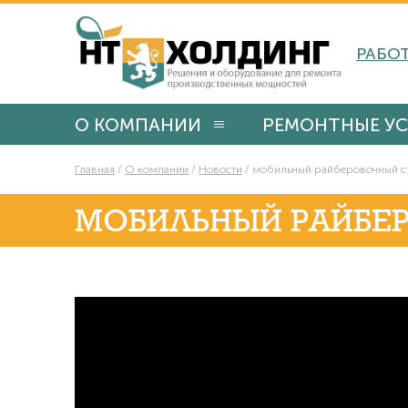
РАБОТ
О КОМПАНИИ
РЕМОНТНЫЕ УС
Главная
/
О компании
/
Новости
/
мобильный райберовочный с
МОБИЛЬНЫЙ РАЙБЕР