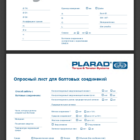


Единица
измерения
:
мм
Дюйм
Ø TK:
Ø D1:
-
Болт
Ø:
A:
Ø D2:
SW / A/F:
B:
Коэффициент
трения
:
Материал
/
класс
:
C:
H:
Шаг
резьбы
:
L:
Ø d:


Смазка
: 
да
нет
из
:
s:
Болтовое
соединение
в
l:
соответствии
с
нормативами
DIN
/
EN
Опросный
лист
для
болтовых
соединений


Контроллируемый
закручивающий
момент
:     
нет
да
Способ
работы
с


Контроллируемый
закручивающий
момент
/
угол
:            
нет
да
болтовым
соединением
:


Кон
троллируемое
усилие
предварительной
затяжки
:     
нет
да
Предварительная
затяжка
:     
Части
, 
которые
должны


Мягкое
соединение
 *:
нет
да
 (> 720°)
соединяться
болтами
:


Среднее
соединен
ие
*:       
нет
да
 (
от
 30° 
до
 720°)
Материал
:


Жесткое
соединение
*:
нет
да
 (< 30°)
Пошаговая
з
акрутка
:


Закручи
ва
ние
Откручи
ва
ние
Температура
окружающей


Затяжка
подкрученных
гаек
:      
нет
да
среды
:
*
 nach ISO 5393



Среда
:
Взрывоопасная
среда
В
море
Обычная
 (
без
особенностей
)