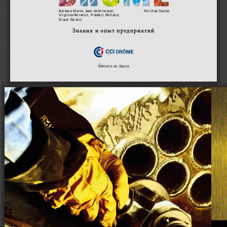
Barbara Merle, Jean de Miscault,
Nicolas Dache
Virginie Perrenot, Frédéric Rolland,           
Maud Sarano
Знания и опыт предприятий
Éditions du Signe